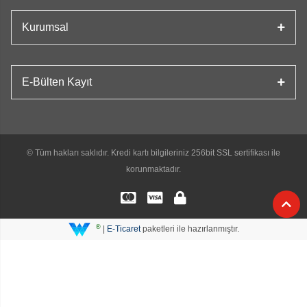
Kurumsal
E-Bülten Kayıt
© Tüm hakları saklıdır. Kredi kartı bilgileriniz 256bit SSL sertifikası ile
korunmaktadır.
®
|
E-Ticaret
paketleri ile hazırlanmıştır.