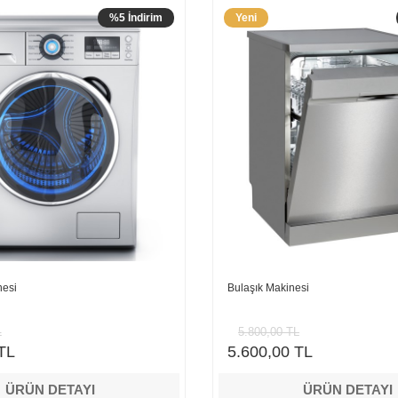
%5 İndirim
Yeni
nesi
Bulaşık Makinesi
L
5.800,00 TL
TL
5.600,00 TL
ÜRÜN DETAYI
ÜRÜN DETAYI