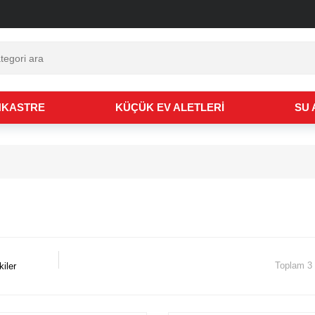
ilgilerimiz
NKASTRE
KÜÇÜK EV ALETLERİ
SU 
Toplam 3
iler