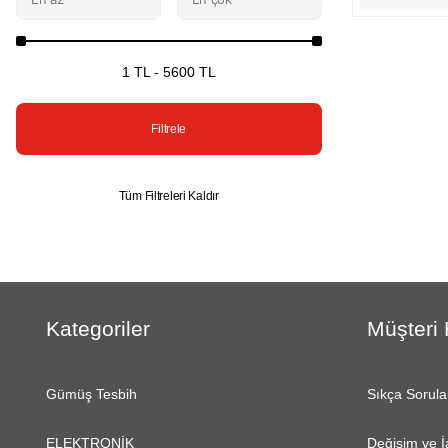
1 TL - 5600 TL
Filtrele
Tüm Filtreleri Kaldır
Kategoriler
Müşteri 
Gümüş Tesbih
Sıkça Sorula
ELEKTRONİK
Değişim ve İ