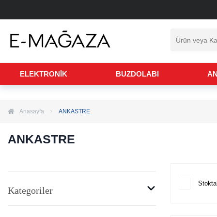
Hakkımızda
Sıkça Sorulan Sorular
Değişim ve İade Koşulları
İletişim B
ELEKTRONİK
BUZDOLABI
A
Anasayfa
ANKASTRE
ANKASTRE
Stoktak
Kategoriler