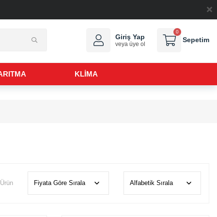
Sipariş Takip
WhatsApp Sipariş Hattı :
0 (312) 999 02 81
0
Giriş Yap
Sepetim
veya üye ol
ARITMA
KLİMA
 Ürün