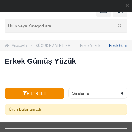
0
Anasayfa
KÜÇÜK EV ALETLERİ
Erkek Yüzük
Erkek Gümüş 
Erkek Gümüş Yüzük
FİLTRELE
Ürün bulunamadı.