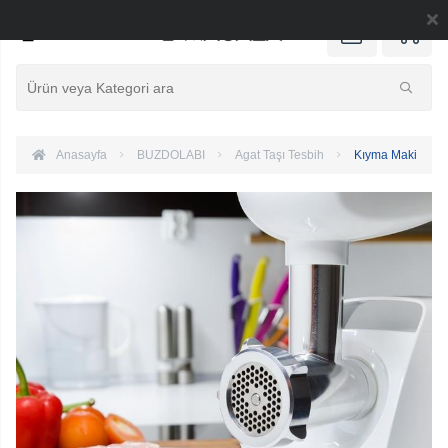
0
Anasayfa
BUZDOLABI
Agat Taşı Tesbih
Kıyma Makinesi